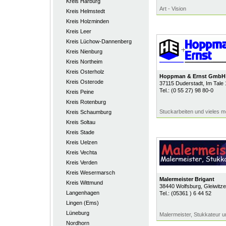
Kreis Harburg
Art - Vision
Kreis Helmstedt
Kreis Holzminden
Kreis Leer
Kreis Lüchow-Dannenberg
Kreis Nienburg
Kreis Northeim
Kreis Osterholz
Hoppman & Ernst GmbH
Kreis Osterode
37115
Duderstadt
, Im Tale
Tel.:
(0 55 27) 98 80-0
Kreis Peine
Kreis Rotenburg
Stuckarbeiten und vieles me
Kreis Schaumburg
Kreis Soltau
Kreis Stade
Kreis Uelzen
Kreis Vechta
Kreis Verden
Kreis Wesermarsch
Malermeister Brigant
Kreis Wittmund
38440
Wolfsburg
, Gleiwitz
Langenhagen
Tel.:
(05361 ) 6 44 52
Lingen (Ems)
Lüneburg
Malermeister, Stukkateur 
Nordhorn