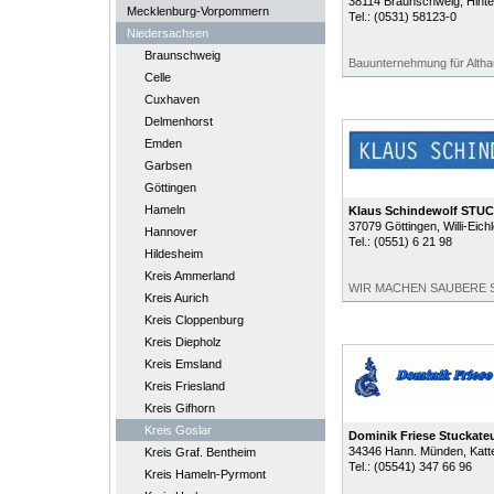
38114
Braunschweig
, Hint
Mecklenburg-Vorpommern
Tel.:
(0531) 58123-0
Niedersachsen
Braunschweig
Bauunternehmung für Alth
Celle
Cuxhaven
Delmenhorst
Emden
Garbsen
Göttingen
Hameln
Klaus Schindewolf STU
37079
Göttingen
, Willi-Eich
Hannover
Tel.:
(0551) 6 21 98
Hildesheim
Kreis Ammerland
WIR MACHEN SAUBERE 
Kreis Aurich
Kreis Cloppenburg
Kreis Diepholz
Kreis Emsland
Kreis Friesland
Kreis Gifhorn
Kreis Goslar
Dominik Friese Stuckate
34346
Hann. Münden
, Kat
Kreis Graf. Bentheim
Tel.:
(05541) 347 66 96
Kreis Hameln-Pyrmont