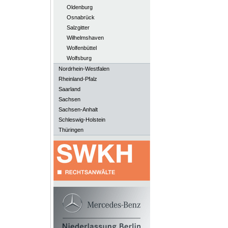
Oldenburg
Osnabrück
Salzgitter
Wilhelmshaven
Wolfenbüttel
Wolfsburg
Nordrhein-Westfalen
Rheinland-Pfalz
Saarland
Sachsen
Sachsen-Anhalt
Schleswig-Holstein
Thüringen