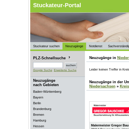
Stuckateur-Portal
Stuckateur suchen
Neuzugänge
Notdienst
Sachverständi
Neuzugänge in
Niede
PLZ-Schnellsuche
Leider keinen Treffer in Krei
Google Suche
Erweiterte Suche
Neuzugänge
Neuzugänge in der U
nach Gebieten
Niedersachsen
»
Kreis
Baden-Württemberg
Bayern
Berlin
Brandenburg
Bremen
Hamburg
Malermeister Gregor B
Hessen