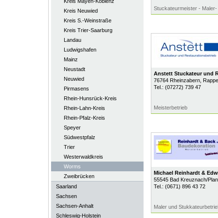
Kreis Mayen-Koblenz
Stuckateurmeister - Maler-
Kreis Neuwied
Kreis S.-Weinstraße
Kreis Trier-Saarburg
Landau
Ludwigshafen
Mainz
Neustadt
Anstett Stuckateur und R
Neuwied
76764
Rheinzabern
, Rapp
Tel.:
(07272) 739 47
Pirmasens
Rhein-Hunsrück-Kreis
Meisterbetrieb
Rhein-Lahn-Kreis
Rhein-Pfalz-Kreis
Speyer
Südwestpfalz
Trier
Westerwaldkreis
Worms
Michael Reinhardt & Ed
Zweibrücken
55545
Bad Kreuznach/Plan
Saarland
Tel.:
(0671) 896 43 72
Sachsen
Sachsen-Anhalt
Maler und Stukkateurbetrie
Schleswig-Holstein