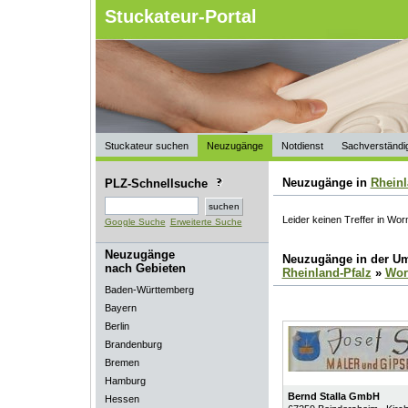
Stuckateur-Portal
Stuckateur suchen
Neuzugänge
Notdienst
Sachverständi
Neuzugänge in
Rheinl
PLZ-Schnellsuche
Leider keinen Treffer in Wo
Google Suche
Erweiterte Suche
Neuzugänge
Neuzugänge in der U
nach Gebieten
Rheinland-Pfalz
»
Wo
Baden-Württemberg
Bayern
Berlin
Brandenburg
Bremen
Hamburg
Bernd Stalla GmbH
Hessen