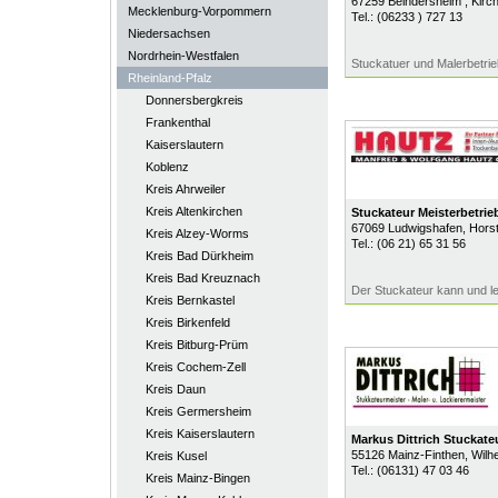
67259
Beindersheim
, Kirc
Mecklenburg-Vorpommern
Tel.:
(06233 ) 727 13
Niedersachsen
Nordrhein-Westfalen
Stuckatuer und Malerbetrie
Rheinland-Pfalz
Donnersbergkreis
Frankenthal
Kaiserslautern
Koblenz
Kreis Ahrweiler
Kreis Altenkirchen
Stuckateur Meisterbetri
67069
Ludwigshafen
, Hors
Kreis Alzey-Worms
Tel.:
(06 21) 65 31 56
Kreis Bad Dürkheim
Kreis Bad Kreuznach
Der Stuckateur kann und le
Kreis Bernkastel
Kreis Birkenfeld
Kreis Bitburg-Prüm
Kreis Cochem-Zell
Kreis Daun
Kreis Germersheim
Kreis Kaiserslautern
Markus Dittrich Stuckate
55126
Mainz-Finthen
, Wilh
Kreis Kusel
Tel.:
(06131) 47 03 46
Kreis Mainz-Bingen