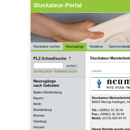
Stuckateur-Portal
Stuckateur suchen
Neuzugänge
Notdienst
Sachverständi
Stuckateur-Meisterb
PLZ-Schnellsuche
Google Suche
Erweiterte Suche
zurück
Neuzugänge
nach Gebieten
Baden-Württemberg
Stuckateur-Meisterbetr
Bayern
66663
Merzig-Harlingen
, H
Berlin
Brandenburg
Tel.:
(06861) 91 26 04
Fax.:
(06861) 91 26 04
Bremen
Mobil:
(0170) 834 94 70
Hamburg
Hessen
Dieser Betrieb wurde vo