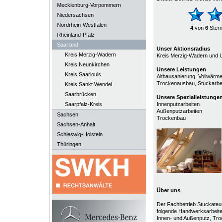
Mecklenburg-Vorpommern
Niedersachsen
Nordrhein-Westfalen
4
von
6
Ster
Rheinland-Pfalz
Saarland
Unser Aktionsradius
Kreis Merzig-Wadern
Kreis Merzig-Wadern und
Kreis Neunkirchen
Unsere Leistungen
Kreis Saarlouis
Altbausanierung, Vollwärm
Trockenausbau, Stuckarbe
Kreis Sankt Wendel
Saarbrücken
Unsere
Spezialleistunge
Saarpfalz-Kreis
Innenputzarbeiten
Außenputzarbeiten
Sachsen
Trockenbau
Sachsen-Anhalt
Schleswig-Holstein
Thüringen
Über uns
Der Fachbetrieb Stuckateu
folgende Handwerksarbeite
Innen- und Außenputz, Tr