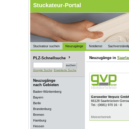
Stuckateur-Portal
Stuckateur suchen
Neuzugänge
Notdienst
Sachverständi
Neuzugänge in
Saarla
PLZ-Schnellsuche
Google Suche
Erweiterte Suche
Neuzugänge
nach Gebieten
Baden-Württemberg
Gersweiler Verputz Gmb
Bayern
66128
Saarbrücken-Gerswe
Berlin
Tel.:
(0681) 970 16 - 0
Brandenburg
Bremen
Meisterbetrieb
Hamburg
Hessen