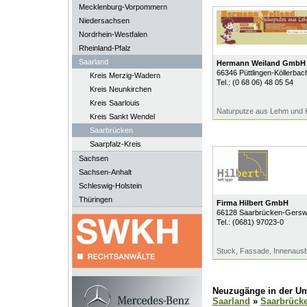
Mecklenburg-Vorpommern
Niedersachsen
Nordrhein-Westfalen
Rheinland-Pfalz
Saarland
Hermann Weiland GmbH
66346
Püttlingen-Köllerbac
Kreis Merzig-Wadern
Tel.:
(0 68 06) 48 05 54
Kreis Neunkirchen
Kreis Saarlouis
Naturputze aus Lehm und 
Kreis Sankt Wendel
Saarbrücken
Saarpfalz-Kreis
Sachsen
Sachsen-Anhalt
Schleswig-Holstein
Thüringen
Firma Hilbert GmbH
66128
Saarbrücken-Gerswe
Tel.:
(0681) 97023-0
Stuck, Fassade, Innenausb
Neuzugänge in der U
Saarland
»
Saarbrück