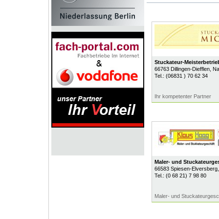
Stuckateur-Meisterbetrie
66763
Dillingen-Diefflen
, N
Tel.:
(06831 ) 70 62 34
Ihr kompetenter Partner
Maler- und Stuckateurg
66583
Spiesen-Elversberg
Tel.:
(0 68 21) 7 98 80
Maler- und Stuckateurgesc