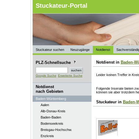
Stuckateur-Portal
Stuckateur suchen
Neuzugänge
Notdienst
Sachverständi
Notdienst in
Baden-Wü
PLZ-Schnellsuche
Leider keinen Treffer in Krei
Google Suche
Erweiterte Suche
Notdienst
Folgende Inserate bieten zwa
nach Gebieten
können sie aber trotzdem he
Baden-Württemberg
Stuckateur in
Baden-W
Aalen
Alb-Donau-Kreis
Baden-Baden
Bodenseekreis
Breisgau-Hochschw.
Enzkreis