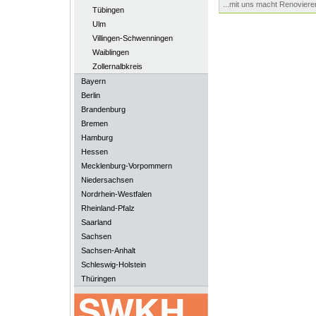
...mit uns macht Renoviere
Tübingen
Ulm
Villingen-Schwenningen
Waiblingen
Zollernalbkreis
Bayern
Berlin
Brandenburg
Bremen
Hamburg
Hessen
Mecklenburg-Vorpommern
Niedersachsen
Nordrhein-Westfalen
Rheinland-Pfalz
Saarland
Sachsen
Sachsen-Anhalt
Schleswig-Holstein
Thüringen