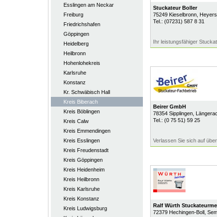
Esslingen am Neckar
Stuckateur Boller
Freiburg
75249
Kieselbronn
, Heyers
Tel.:
(07231) 587 8 31
Friedrichshafen
Göppingen
Ihr leistungsfähiger Stuck
Heidelberg
Heilbronn
Hohenlohekreis
Karlsruhe
Konstanz
Kr. Schwäbisch Hall
Kreis Biberach
Beirer GmbH
Kreis Böblingen
78354
Sipplingen
, Längera
Tel.:
(0 75 51) 59 25
Kreis Calw
Kreis Emmendingen
Kreis Esslingen
Verlassen Sie sich auf übe
Kreis Freudenstadt
Kreis Göppingen
Kreis Heidenheim
Kreis Heilbronn
Kreis Karlsruhe
Kreis Konstanz
Ralf Würth Stuckateurmei
Kreis Ludwigsburg
72379
Hechingen-Boll
, Se