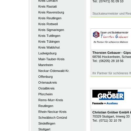
Kreis Lörrach
Tel.:
(07471) 91 09 10
Kreis Rastatt
Kreis Ravensburg
Stuckateurmeister und Rest
Kreis Reutlingen
Kreis Rottweil
Kreis Sigmaringen
Kreis Tuttlingen
Kreis Tübingen
Kreis Waldshut
Thorsten Gebauer - Gips
Ludwigsburg
68766
Hockenheim
, Schwe
Main-Tauber-Kreis
Tel.:
(06205) 28 18 56
Mannheim
Neckar-Odenwald-Kr.
Ihr Partner für schöneres
Offenburg
Ortenaukreis
Ostalbkreis
Pforzheim
Rems-Murr-Kreis
Reutlingen
Rhein-Neckar-Kreis
Christian Gröber GmbH
70329
Stuttgart
, Imweg 33
Schwäbisch Gmünd
Tel.:
(0711) 32 10 78
Sindelfingen
Stuttgart