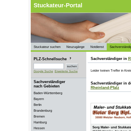
Stuckateur-Portal
Stuckateur suchen
Neuzugänge
Notdienst
Sachverständi
Sachverständiger in
R
PLZ-Schnellsuche
Leider keinen Treffer in Krei
Google Suche
Erweiterte Suche
Sachverständiger
Sachverständiger in 
nach Gebieten
Rheinland-Pfalz
Baden-Württemberg
Bayern
Berlin
Brandenburg
Bremen
Hamburg
Sorg Maler- und Stukkat
Hessen