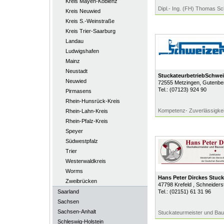
Kreis Mayen-Koblenz
Dipl.- Ing. (FH) Thomas S
Kreis Neuwied
Kreis S.-Weinstraße
Kreis Trier-Saarburg
Landau
Ludwigshafen
Mainz
Neustadt
StuckateurbetriebSchwe
Neuwied
72555
Metzingen
, Gutenbe
Tel.:
(07123) 924 90
Pirmasens
Rhein-Hunsrück-Kreis
Kompetenz- Zuverlässigkeit
Rhein-Lahn-Kreis
Rhein-Pfalz-Kreis
Speyer
Südwestpfalz
Trier
Westerwaldkreis
Worms
Hans Peter Dirckes Stuck
Zweibrücken
47798
Krefeld
, Schneiders
Saarland
Tel.:
(02151) 61 31 96
Sachsen
Sachsen-Anhalt
Stuckateurmeister und Bau
Schleswig-Holstein