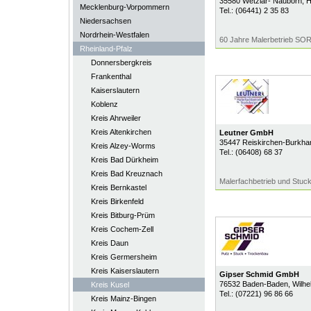
35580
Wetzlar- Nauborn
, 
Mecklenburg-Vorpommern
Tel.:
(06441) 2 35 83
Niedersachsen
Nordrhein-Westfalen
60 Jahre Malerbetrieb SOR
Rheinland-Pfalz
Donnersbergkreis
Frankenthal
Kaiserslautern
Koblenz
Kreis Ahrweiler
Kreis Altenkirchen
Leutner GmbH
35447
Reiskirchen-Burkha
Kreis Alzey-Worms
Tel.:
(06408) 68 37
Kreis Bad Dürkheim
Kreis Bad Kreuznach
Malerfachbetrieb und Stuc
Kreis Bernkastel
Kreis Birkenfeld
Kreis Bitburg-Prüm
Kreis Cochem-Zell
Kreis Daun
Kreis Germersheim
Kreis Kaiserslautern
Gipser Schmid GmbH
76532
Baden-Baden
, Wilh
Kreis Kusel
Tel.:
(07221) 96 86 66
Kreis Mainz-Bingen