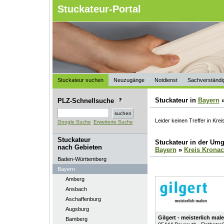
Stuckateur-Portal
Stuckateur suchen
Neuzugänge
Notdienst
Sachverständi
Stuckateur in
Bayern
PLZ-Schnellsuche
Leider keinen Treffer in Kre
Google Suche
Erweiterte Suche
Stuckateur
Stuckateur in der Um
nach Gebieten
Bayern
»
Kreis Krona
Baden-Württemberg
Bayern
Amberg
Ansbach
Aschaffenburg
Augsburg
Gilgert - meisterlich mal
Bamberg