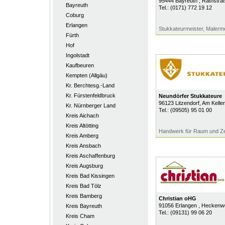
95444
Bayreuth
, Rathstra
Bayreuth
Tel.:
(0171) 772 19 12
Coburg
Erlangen
Stukkateurmeister, Malerme
Fürth
Hof
Ingolstadt
Kaufbeuren
Kempten (Allgäu)
Kr. Berchtesg.-Land
Kr. Fürstenfeldbruck
Neundörfer Stukkateure
96123
Litzendorf
, Am Kelle
Kr. Nürnberger Land
Tel.:
(09505) 95 01 00
Kreis Aichach
Kreis Altötting
Handwerk für Raum und Ze
Kreis Amberg
Kreis Ansbach
Kreis Aschaffenburg
Kreis Augsburg
Kreis Bad Kissingen
Kreis Bad Tölz
Kreis Bamberg
Christian oHG
91056
Erlangen
, Heckenw
Kreis Bayreuth
Tel.:
(09131) 99 06 20
Kreis Cham