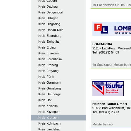
Kreis Coburg
Ihr Fachbetrieb für Um- u
Kreis Dachau
Kreis Deggendorf
Kreis Dillingen
Kreis Dingolfing
Kreis Donau-Ries
Kreis Ebersberg
Kreis Eichstätt
LOMBARDIA
Kreis Erding
91207
Lauf/Peg.
, Wetzendo
Tel.:
(09123) 54 89
Kreis Erlangen
Kreis Forchheim
Ihr Stuckateur Meisterbetri
Kreis Freising
Kreis Freyung
Kreis Fürth
Kreis Garmisch
Kreis Günzburg
Kreis Haßberge
Kreis Hof
Heinrich Täufer GmbH
Kreis Kelheim
91438
Bad Windsheim
, Hau
Kreis Kitzingen
Tel.:
(09841) 23 73
Kreis Kronach
Kreis Kulmbach
Meisterbetrieb
Kreis Landshut