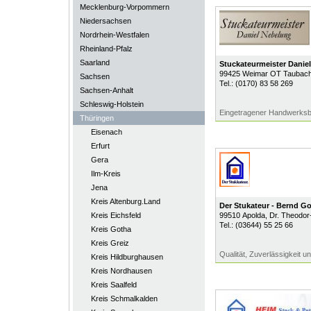
Mecklenburg-Vorpommern
Niedersachsen
Nordrhein-Westfalen
Rheinland-Pfalz
Saarland
Stuckateurmeister Danie
99425
Weimar OT Taubac
Sachsen
Tel.:
(0170) 83 58 269
Sachsen-Anhalt
Schleswig-Holstein
Eingetragener Handwerksbe
Thüringen
Eisenach
Erfurt
Gera
Ilm-Kreis
Jena
Kreis Altenburg.Land
Der Stukateur - Bernd G
Kreis Eichsfeld
99510
Apolda
, Dr. Theodo
Tel.:
(03644) 55 25 66
Kreis Gotha
Kreis Greiz
Qualität, Zuverlässigkeit u
Kreis Hildburghausen
Kreis Nordhausen
Kreis Saalfeld
Kreis Schmalkalden