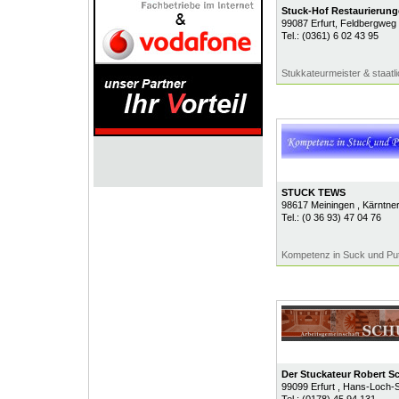
Stuck-Hof Restaurieru
99087
Erfurt
, Feldbergweg
Tel.:
(0361) 6 02 43 95
Stukkateurmeister & staatli
STUCK TEWS
98617
Meiningen
, Kärntne
Tel.:
(0 36 93) 47 04 76
Kompetenz in Suck und Put
Der Stuckateur Robert S
99099
Erfurt
, Hans-Loch-S