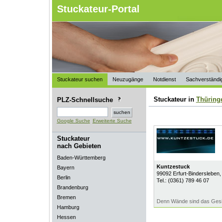
Stuckateur-Portal
Stuckateur suchen
Neuzugänge
Notdienst
Sachverständi
Stuckateur in
Thüring
PLZ-Schnellsuche
Google Suche
Erweiterte Suche
Stuckateur
nach Gebieten
Baden-Württemberg
Kuntzestuck
Bayern
99092
Erfurt-Bindersleben
,
Berlin
Tel.:
(0361) 789 46 07
Brandenburg
Bremen
Denn Wände sind das Gesi
Hamburg
Hessen