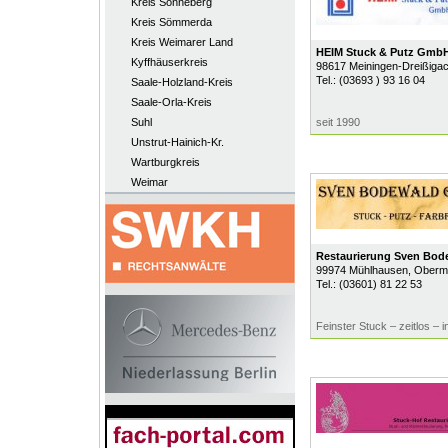
Kreis Sonneberg
Kreis Sömmerda
Kreis Weimarer Land
HEIM Stuck & Putz Gmb
Kyffhäuserkreis
98617
Meiningen-Dreißiga
Tel.:
(03693 ) 93 16 04
Saale-Holzland-Kreis
Saale-Orla-Kreis
Suhl
seit 1990
Unstrut-Hainich-Kr.
Wartburgkreis
Weimar
Restaurierung Sven Bo
99974
Mühlhausen
, Oberm
Tel.:
(03601) 81 22 53
Feinster Stuck – zeitlos – 