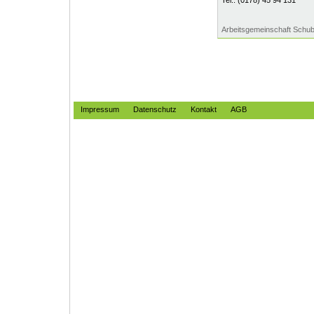
Tel.:
(0178) 45 94 131
Arbeitsgemeinschaft Schub
Impressum
Datenschutz
Kontakt
AGB