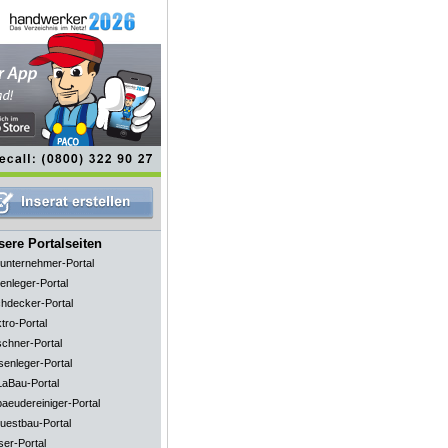
ere Portalseiten
unternehmer-Portal
enleger-Portal
hdecker-Portal
tro-Portal
schner-Portal
senleger-Portal
aBau-Portal
aeudereiniger-Portal
uestbau-Portal
ser-Portal