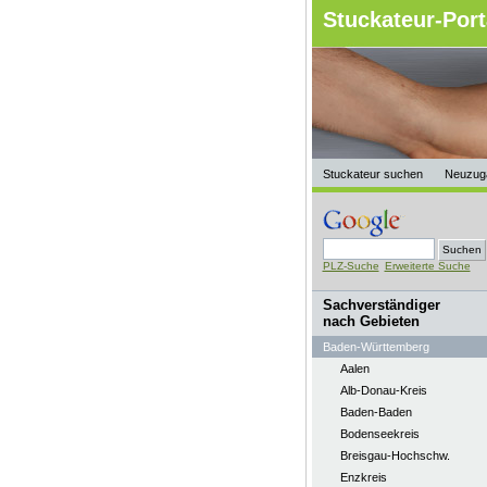
Stuckateur-Port
Stuckateur suchen
Neuzug
PLZ-Suche
Erweiterte Suche
Sachverständiger
nach Gebieten
Baden-Württemberg
Aalen
Alb-Donau-Kreis
Baden-Baden
Bodenseekreis
Breisgau-Hochschw.
Enzkreis