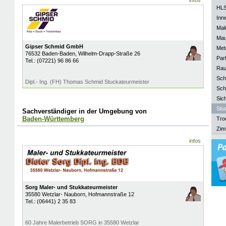
infos
HLS
Inn
Mal
Mau
Gipser Schmid GmbH
Meta
76532
Baden-Baden
, Wilhelm-Drapp-Straße 26
Park
Tel.:
(07221) 96 86 66
Rau
Sch
Dipl.- Ing. (FH) Thomas Schmid Stuckateurmeister
Sch
Sich
Stu
Sachverständiger in der Umgebung von
Baden-Württemberg
Tro
Zim
infos
Sorg Maler- und Stukkateurmeister
35580
Wetzlar- Nauborn
, Hofmannstraße 12
Tel.:
(06441) 2 35 83
60 Jahre Malerbetrieb SORG in 35580 Wetzlar