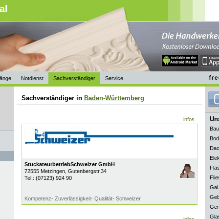
al
änge
Notdienst
Sachverständiger
Service
Sachverständiger in
Baden-Württemberg
Uns
infos
Bau
Bod
Dac
Elek
StuckateurbetriebSchweizer GmbH
Fla
72555
Metzingen
, Gutenbergstr.34
Flie
Tel.:
(07123) 924 90
GaL
Geb
Kompetenz- Zuverlässigkeit- Qualität- Schweizer
Ger
Gla