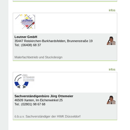
infos
Leutner GmbH
35447
Reiskirchen-Burkhardsfelden
, Brunnenstraße 19
Tel.:
(06408) 68 37
Malerfachbetrieb und Stuckdesign
infos
Sachverständigenbüro Jörg Ottemeier
46509
Xanten
, Im Eichenwinkel 25
Tel.:
(02801) 98 67 68
ö.b.u.v. Sachverständiger der HWK Düsseldorf