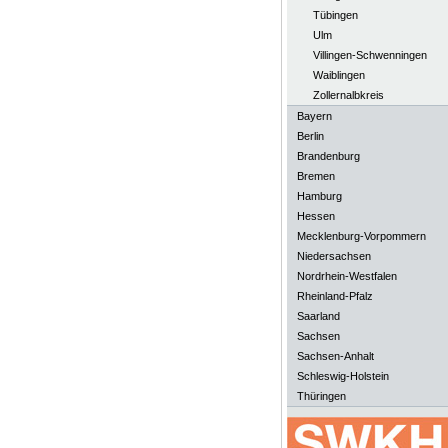
Tübingen
Ulm
Villingen-Schwenningen
Waiblingen
Zollernalbkreis
Bayern
Berlin
Brandenburg
Bremen
Hamburg
Hessen
Mecklenburg-Vorpommern
Niedersachsen
Nordrhein-Westfalen
Rheinland-Pfalz
Saarland
Sachsen
Sachsen-Anhalt
Schleswig-Holstein
Thüringen