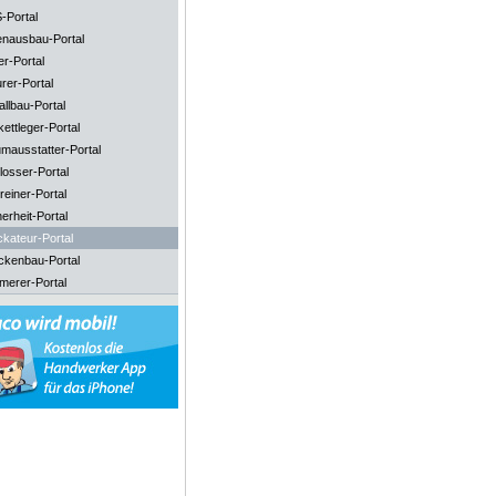
-Portal
enausbau-Portal
er-Portal
rer-Portal
llbau-Portal
ettleger-Portal
mausstatter-Portal
losser-Portal
reiner-Portal
erheit-Portal
ckateur-Portal
ckenbau-Portal
merer-Portal