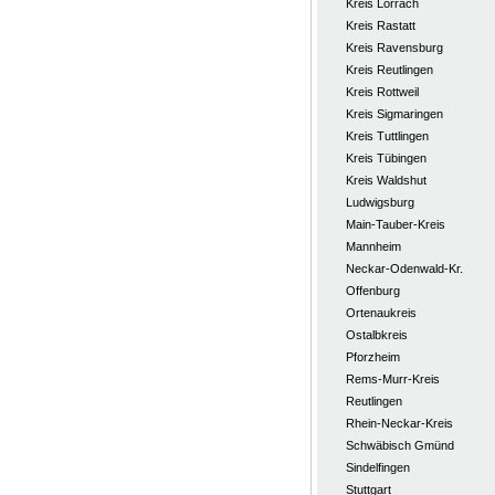
Kreis Lörrach
Kreis Rastatt
Kreis Ravensburg
Kreis Reutlingen
Kreis Rottweil
Kreis Sigmaringen
Kreis Tuttlingen
Kreis Tübingen
Kreis Waldshut
Ludwigsburg
Main-Tauber-Kreis
Mannheim
Neckar-Odenwald-Kr.
Offenburg
Ortenaukreis
Ostalbkreis
Pforzheim
Rems-Murr-Kreis
Reutlingen
Rhein-Neckar-Kreis
Schwäbisch Gmünd
Sindelfingen
Stuttgart