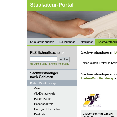
Stuckateur-Portal
Stuckateur suchen
Neuzugänge
Notdienst
Sachverständi
Sachverständiger in
B
PLZ-Schnellsuche
Leider keinen Treffer in Krei
Google Suche
Erweiterte Suche
Sachverständiger
Sachverständiger in 
nach Gebieten
Baden-Württemberg
»
Baden-Württemberg
Aalen
Alb-Donau-Kreis
Baden-Baden
Bodenseekreis
Breisgau-Hochschw.
Gipser Schmid GmbH
Enzkreis