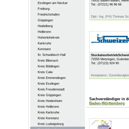
76532
Baden-Baden
, Wilh
Esslingen am Neckar
Tel.:
(07221) 96 86 66
Freiburg
Friedrichshafen
Dipl.- Ing. (FH) Thomas S
Göppingen
Heidelberg
Heilbronn
Hohenlohekreis
Karlsruhe
Konstanz
Kr. Schwäbisch Hall
StuckateurbetriebSchwe
72555
Metzingen
, Gutenbe
Kreis Biberach
Tel.:
(07123) 924 90
Kreis Böblingen
Kreis Calw
Kompetenz- Zuverlässigkeit
Kreis Emmendingen
Kreis Esslingen
Kreis Freudenstadt
Kreis Göppingen
Sachverständiger in 
Kreis Heidenheim
Baden-Württemberg
Kreis Heilbronn
Kreis Karlsruhe
Kreis Konstanz
Kreis Ludwigsburg