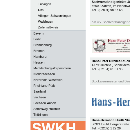
Sachverständigenbüro J
Tübingen
46509
Xanten
, Im Eichenwi
Ulm
Tel.:
(02801) 98 67 68
Villingen-Schwenningen
Waiblingen
ö.b.u.v. Sachverständiger
Zollernalbkreis
Bayern
Berlin
Brandenburg
Bremen
Hamburg
Hans Peter Dirckes Stuck
Hessen
47798
Krefeld
, Schneiders
Mecklenburg-Vorpommern
Tel.:
(02151) 61 31 96
Niedersachsen
Nordrhein-Westfalen
Stuckateurmeister und Bau
Rheinland-Pfalz
Saarland
Sachsen
Sachsen-Anhalt
Schleswig-Holstein
Thüringen
Hans-Hermann Hürth Stu
50321
Brühl
, Bergerstraße
Tel.:
(02232) 1 29 29