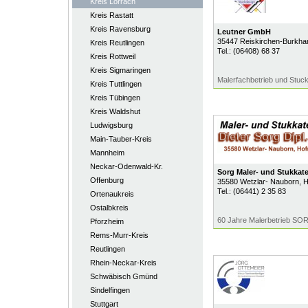
Kreis Lörrach
Kreis Rastatt
Kreis Ravensburg
Leutner GmbH
35447
Reiskirchen-Burkha
Kreis Reutlingen
Tel.:
(06408) 68 37
Kreis Rottweil
Kreis Sigmaringen
Malerfachbetrieb und Stuc
Kreis Tuttlingen
Kreis Tübingen
Kreis Waldshut
Ludwigsburg
Main-Tauber-Kreis
Mannheim
Neckar-Odenwald-Kr.
Sorg Maler- und Stukkat
Offenburg
35580
Wetzlar- Nauborn
, 
Tel.:
(06441) 2 35 83
Ortenaukreis
Ostalbkreis
60 Jahre Malerbetrieb SOR
Pforzheim
Rems-Murr-Kreis
Reutlingen
Rhein-Neckar-Kreis
Schwäbisch Gmünd
Sindelfingen
Stuttgart