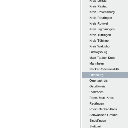
Kreis Lörrach
Kreis Rastatt
Kreis Ravensburg
Kreis Reutlingen
Kreis Rottweil
Kreis Sigmaringen
Kreis Tuttlingen
Kreis Tübingen
Kreis Waldshut
Ludwigsburg
Main-Tauber-Kreis
Mannheim
Neckar-Odenwald-Kr.
Offenburg
Ortenaukreis
Ostalbkreis
Pforzheim
Rems-Murr-Kreis
Reutlingen
Rhein-Neckar-Kreis
Schwäbisch Gmünd
Sindelfingen
Stuttgart