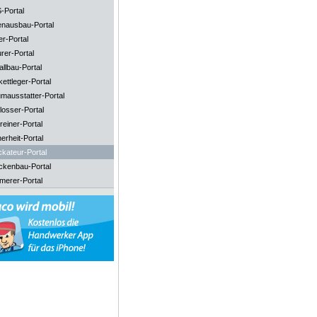
-Portal
enausbau-Portal
er-Portal
rer-Portal
llbau-Portal
ettleger-Portal
mausstatter-Portal
losser-Portal
reiner-Portal
erheit-Portal
ckateur-Portal
ckenbau-Portal
merer-Portal