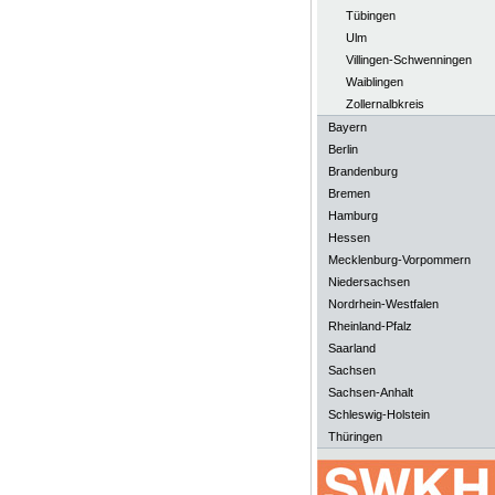
Tübingen
Ulm
Villingen-Schwenningen
Waiblingen
Zollernalbkreis
Bayern
Berlin
Brandenburg
Bremen
Hamburg
Hessen
Mecklenburg-Vorpommern
Niedersachsen
Nordrhein-Westfalen
Rheinland-Pfalz
Saarland
Sachsen
Sachsen-Anhalt
Schleswig-Holstein
Thüringen