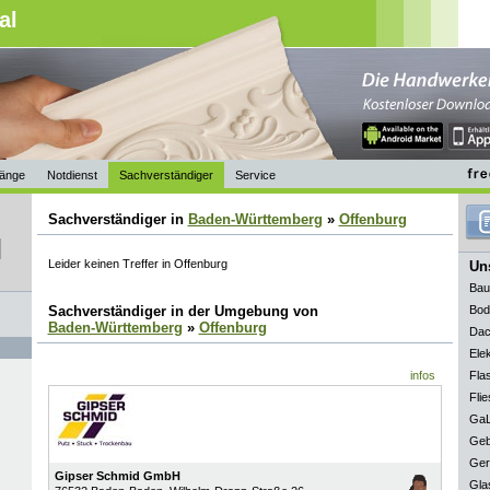
al
änge
Notdienst
Sachverständiger
Service
Sachverständiger in
Baden-Württemberg
»
Offenburg
Leider keinen Treffer in Offenburg
Uns
Bau
Sachverständiger in der Umgebung von
Bod
Baden-Württemberg
»
Offenburg
Dac
Elek
infos
Fla
Flie
GaL
Geb
Ger
Gipser Schmid GmbH
Gla