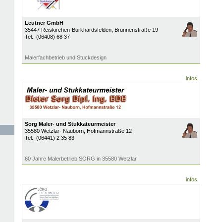
Leutner GmbH
35447
Reiskirchen-Burkhardsfelden
, Brunnenstraße 19
Tel.:
(06408) 68 37
Malerfachbetrieb und Stuckdesign
infos
Sorg Maler- und Stukkateurmeister
35580
Wetzlar- Nauborn
, Hofmannstraße 12
Tel.:
(06441) 2 35 83
60 Jahre Malerbetrieb SORG in 35580 Wetzlar
infos