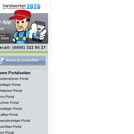
ere Portalseiten
unternehmer-Portal
enleger-Portal
hdecker-Portal
tro-Portal
schner-Portal
senleger-Portal
aBau-Portal
aeudereiniger-Portal
uestbau-Portal
ser-Portal