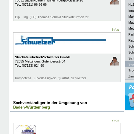
76532
Baden-Baden
, Wilhelm-Drapp-Straße 26
Tel.:
(07221) 96 86 66
HLS
Inn
Mal
Dipl.- Ing. (FH) Thomas Schmid Stuckateurmeister
Mau
Meta
infos
Park
Rau
Sch
Sch
StuckateurbetriebSchweizer GmbH
Sich
72555
Metzingen
, Gutenbergstr.34
Stu
Tel.:
(07123) 924 90
Tro
Zim
Kompetenz- Zuverlässigkeit- Qualität- Schweizer
Sachverständiger in der Umgebung von
Baden-Württemberg
infos