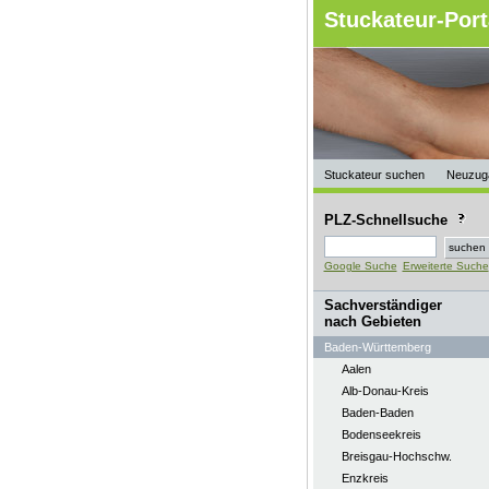
Stuckateur-Port
Stuckateur suchen
Neuzug
PLZ-Schnellsuche
Google Suche
Erweiterte Suche
Sachverständiger
nach Gebieten
Baden-Württemberg
Aalen
Alb-Donau-Kreis
Baden-Baden
Bodenseekreis
Breisgau-Hochschw.
Enzkreis